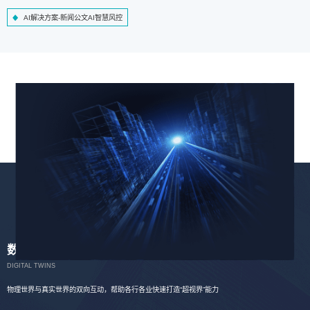
AI解决方案-新闻公文AI智慧风控
数字孪生
DIGITAL TWINS
物理世界与真实世界的双向互动，帮助各行各业快速打造“超视界”能力